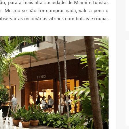
rão, para a mais alta sociedade de Miami e turistas
ar. Mesmo se não for comprar nada, vale a pena o
observar as milionárias vitrines com bolsas e roupas