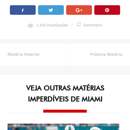
2.414
Visualizações
Comentário
Navegação
Matéria Anterior
Próxima Matéria
de
Post
VEJA OUTRAS MATÉRIAS
IMPERDÍVEIS DE MIAMI