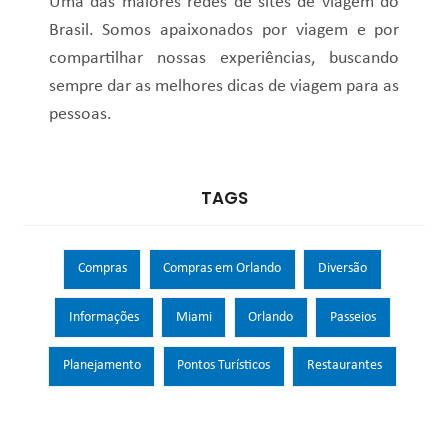
Uma das maiores redes de sites de viagem do
Brasil. Somos apaixonados por viagem e por
compartilhar nossas experiências, buscando
sempre dar as melhores dicas de viagem para as
pessoas.
TAGS
Compras
Compras em Orlando
Diversão
Informações
Miami
Orlando
Passeios
Planejamento
Pontos Turísticos
Restaurantes