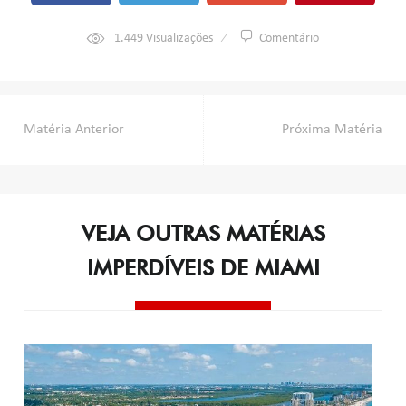
1.449
Visualizações
Comentário
Navegação
Matéria Anterior
Próxima Matéria
de
Post
VEJA OUTRAS MATÉRIAS
IMPERDÍVEIS DE MIAMI