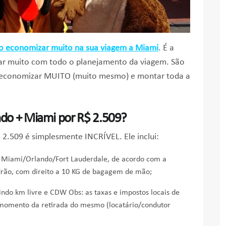
 economizar muito na sua viagem a Miami
. É a
udar muito com todo o planejamento da viagem. São
cê economizar MUITO (muito mesmo) e montar toda a
ndo + Miami por R$ 2.509?
2.509 é simplesmente INCRÍVEL. Ele inclui:
a Miami/Orlando/Fort Lauderdale, de acordo com a
drão, com direito a 10 KG de bagagem de mão;
ndo km livre e CDW Obs: as taxas e impostos locais de
 momento da retirada do mesmo (locatário/condutor