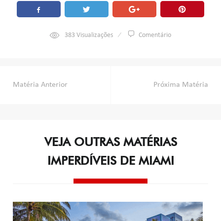
383
Visualizações
Comentário
Navegação
Matéria Anterior
Próxima Matéria
de
Post
VEJA OUTRAS MATÉRIAS
IMPERDÍVEIS DE MIAMI