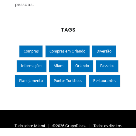
pessoas.
TAGS
Compras
Compras em Orlando
Diversão
Informações
Miami
Orlando
Passeios
Planejamento
Pontos Turísticos
Restaurantes
Tudo sobre Miami
|
©
2026
GrupoDicas.
|
Todos os direitos
reservados.