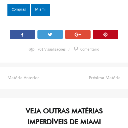
Tags:
Compras
Miami
701
Visualizações
Comentário
Navegação
Matéria Anterior
Próxima Matéria
de
Post
VEJA OUTRAS MATÉRIAS
IMPERDÍVEIS DE MIAMI