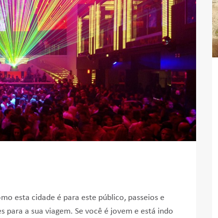
mo esta cidade é para este público, passeios e
es para a sua viagem. Se você é jovem e está indo