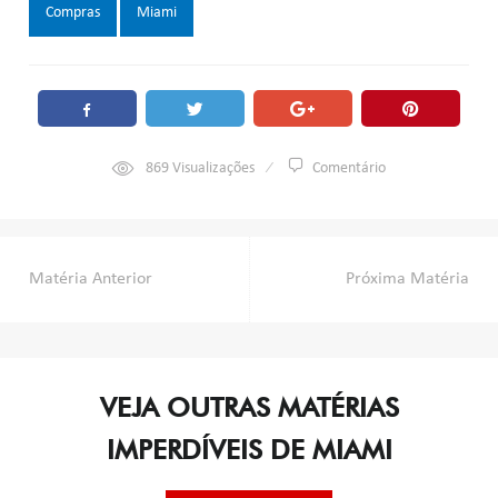
Tags:
Compras
Miami
869
Visualizações
Comentário
Navegação
Matéria Anterior
Próxima Matéria
de
Post
VEJA OUTRAS MATÉRIAS
IMPERDÍVEIS DE MIAMI