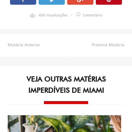
408
Visualizações
Comentário
Navegação
Matéria Anterior
Próxima Matéria
de
Post
VEJA OUTRAS MATÉRIAS
IMPERDÍVEIS DE MIAMI