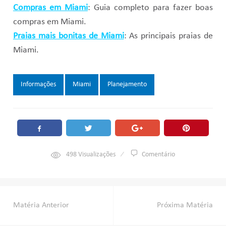
Compras em Miami
: Guia completo para fazer boas
compras em Miami.
Praias mais bonitas de Miami
: As principais praias de
Miami.
Tags:
Informações
Miami
Planejamento
498
Visualizações
Comentário
Navegação
Matéria Anterior
Próxima Matéria