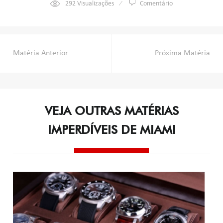
292
Visualizações
Comentário
Navegação
Matéria Anterior
Próxima Matéria
de
Post
VEJA OUTRAS MATÉRIAS
IMPERDÍVEIS DE MIAMI