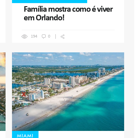
Família mostra como é viver
em Orlando!
194
0
MIAMI