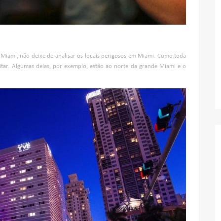
m Miami, não deixe de analisar os locais perigosos em Miami. Como toda
ar. Algumas delas, por exemplo, estão ao norte da grande Miami e o