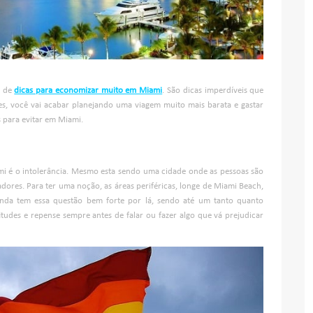
a de
dicas para economizar muito em Miami
. São dicas imperdíveis que
es, você vai acabar planejando uma viagem muito mais barata e gastar
s para evitar em Miami.
ami é o intolerância. Mesmo esta sendo uma cidade onde as pessoas são
dores. Para ter uma noção, as áreas periféricas, longe de Miami Beach,
nda tem essa questão bem forte por lá, sendo até um tanto quanto
tudes e repense sempre antes de falar ou fazer algo que vá prejudicar