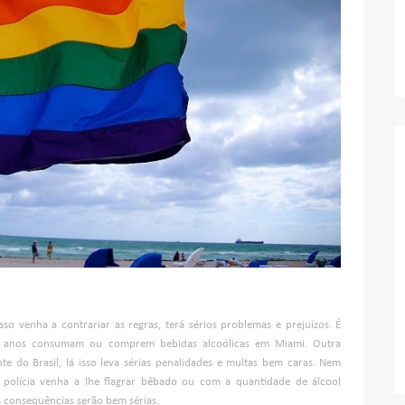
so venha a contrariar as regras, terá sérios problemas e prejuízos. É
21 anos consumam ou comprem bebidas alcoólicas em Miami. Outra
te do Brasil, lá isso leva sérias penalidades e multas bem caras. Nem
 a polícia venha a lhe flagrar bêbado ou com a quantidade de álcool
as consequências serão bem sérias.