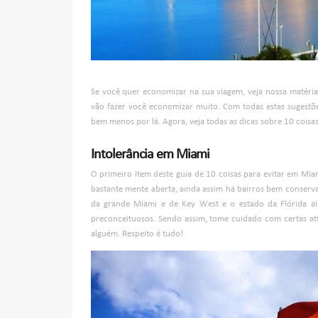
Se você quer economizar na sua viagem, veja nossa matéri
vão fazer você economizar muito. Com todas estas sugestõ
bem menos por lá. Agora, veja todas as dicas sobre 10 coisa
Intolerância em Miami
O primeiro item deste guia de 10 coisas para evitar em Mi
bastante mente aberta, ainda assim há bairros bem conserva
da grande Miami e de Key West e o estado da Flórida ai
preconceituosos. Sendo assim, tome cuidado com certas ati
alguém. Respeito é tudo!