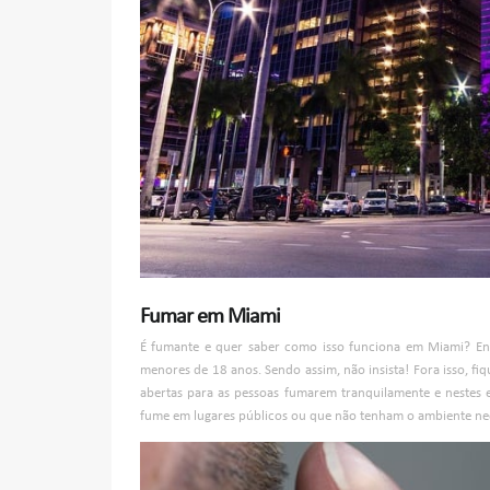
Fumar em Miami
É fumante e quer saber como isso funciona em Miami? Ent
menores de 18 anos. Sendo assim, não insista! Fora isso, fiq
abertas para as pessoas fumarem tranquilamente e nestes 
fume em lugares públicos ou que não tenham o ambiente nec