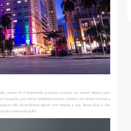
ão, vamos lá! É totalmente proibido comprar ou vender tabaco para
ue tranquilo, pois vários estabelecimentos contam com áreas restritas e
espaços não há problema algum com relação a isso. Nossa dica é: não
essário para esta ação!