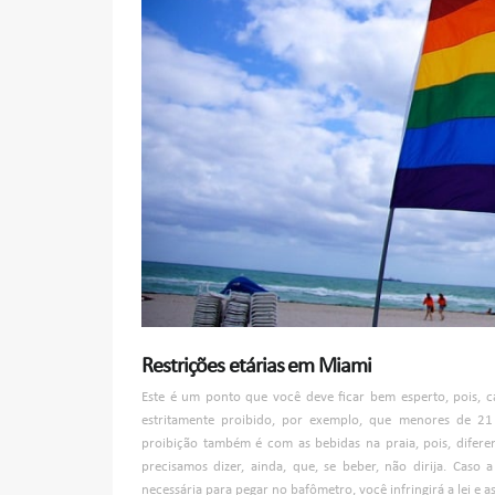
Restrições etárias em Miami
Este é um ponto que você deve ficar bem esperto, pois, ca
estritamente proibido, por exemplo, que menores de 
proibição também é com as bebidas na praia, pois, diferen
precisamos dizer, ainda, que, se beber, não dirija. Caso
necessária para pegar no bafômetro, você infringirá a lei e 