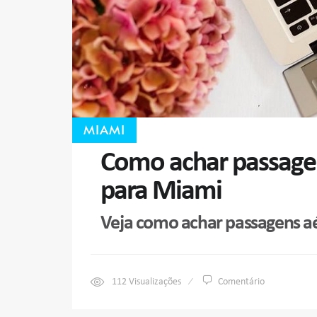
MIAMI
Como achar passagen
para Miami
Veja como achar passagens a
112
Visualizações
Comentário