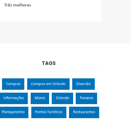
Três melhores
TAGS
Compras
Compras em Orlando
Diversão
Informações
Miami
Orlando
Passeios
Planejamento
Pontos Turísticos
Restaurantes