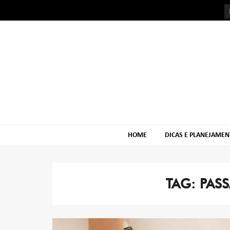
Skip
Skip
to
to
navigation
content
HOME
DICAS E PLANEJAME
TAG:
PAS