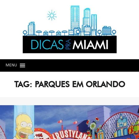
Skip
Skip
to
to
navigation
content
MENU
TAG:
PARQUES EM ORLANDO